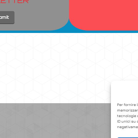
LETTER
Accedi
Per fornire 
memorizzare
tecnologie 
ID unici su 
negativamen