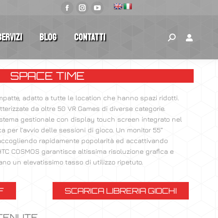
Servizi
Blog
Contatti
SPACE TIME
atte, adatto a tutte le location che hanno spazi ridotti.
terizzate da oltre 50 VR Games di diverse categorie.
istema gestionale con display touch screen integrato nel
a per l’avvio delle sessioni di gioco. Un monitor 55”
 raccogliendo rapidamente popolarità ed accattivando
R HTC COSMOS garantisce altissima risoluzione grafica e
no un elevatissimo tasso di utilizzo ripetuto.
F
SCARICA LIBRERIA GIOCHI
TTENUTE