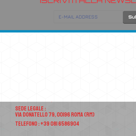
ISCRIVITI ALLA NEWS
Contatti
Sede Operativa :
Via Atellana 65, 80022 Arzano (NA)
Sede Legale :
Via Donatello 79, 00196 Roma (RM)
Telefono : +39 081 6586904