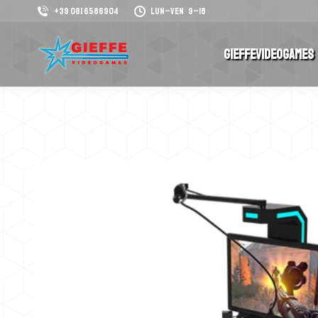
+39 081 6586904
Lun–Ven 9–18
GieffeVideogames