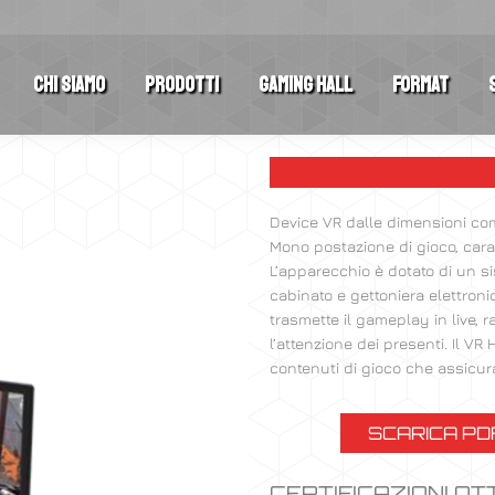
Chi Siamo
Prodotti
Gaming Hall
Format
Device VR dalle dimensioni comp
Mono postazione di gioco, carat
L’apparecchio è dotato di un s
cabinato e gettoniera elettronic
trasmette il gameplay in live,
l’attenzione dei presenti. Il V
contenuti di gioco che assicura
SCARICA PD
CERTIFICAZIONI O