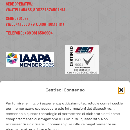
Sede Operativa :
Via Atellana 65, 80022 Arzano (NA)
Sede Legale :
Via Donatello 79, 00196 Roma (RM)
Telefono : +39 081 6586904
Accedi
Gestisci Consenso
Per fornire le migliori esperienze, utilizziamo tecnologie come i cookie
per memorizzare e/o accedere alle informazioni del dispositivo. Il
consenso a queste tecnologie ci permetterà di elaborare dati come il
comportamento di navigazione o ID unici su questo sito. Non
acconsentire o ritirare il consenso può influire negativamente su
alcune caratteristiche e funzioni.