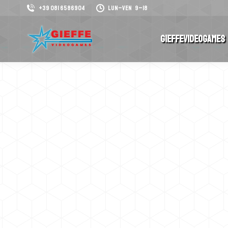
+39 081 6586904
Lun–Ven 9–18
GieffeVideogames