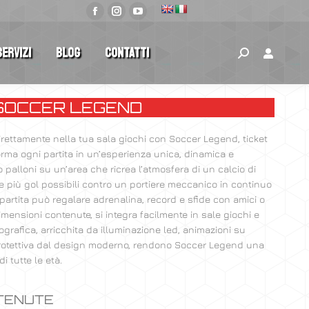
Servizi
Blog
Contatti
SOCCER LEGEND
irettamente nella tua sala giochi con Soccer Legend, ticket
rma ogni partita in un’esperienza unica, dinamica e
o palloni su un’area che ricrea l’atmosfera di un calcio di
are più gol possibili contro un portiere meccanico in continuo
 partita può regalare adrenalina, record e sfide con amici o
 dimensioni contenute, si integra facilmente in sale giochi e
ografica, arricchita da illuminazione led, animazioni su
rotettiva dal design moderno, rendono Soccer Legend una
i tutte le età.
TTENUTE