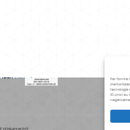
Accedi
Per fornire 
memorizzare
tecnologie 
ID unici su 
negativamen
AT 02841141217