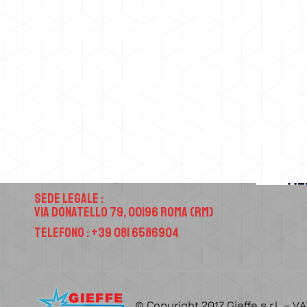
Contatti
Sede Operativa :
Via Atellana 65, 80022 Arzano (NA)
Sede Legale :
Via Donatello 79, 00196 Roma (RM)
Telefono : +39 081 6586904
© Copyright 2017 Gieffe s.r.l. – V