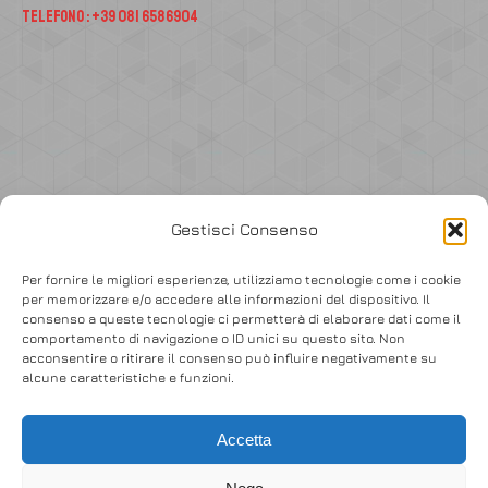
Telefono : +39 081 6586904
Accedi
Gestisci Consenso
Per fornire le migliori esperienze, utilizziamo tecnologie come i cookie
per memorizzare e/o accedere alle informazioni del dispositivo. Il
consenso a queste tecnologie ci permetterà di elaborare dati come il
comportamento di navigazione o ID unici su questo sito. Non
acconsentire o ritirare il consenso può influire negativamente su
alcune caratteristiche e funzioni.
© Copyright 2017 Gieffe s.r.l. – VAT 02841141217
UNLOCK A NEW LEVEL OF FUN
Accetta