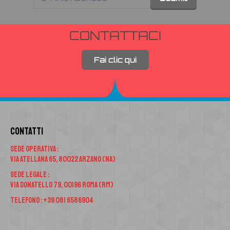
CONTATTACI
Fai clic qui
Contatti
Sede Operativa :
Via Atellana 65, 80022 Arzano (NA)
Sede Legale :
Via Donatello 79, 00196 Roma (RM)
Telefono : +39 081 6586904