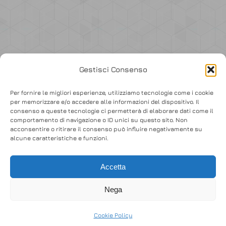
Accedi
Gestisci Consenso
Per fornire le migliori esperienze, utilizziamo tecnologie come i cookie
per memorizzare e/o accedere alle informazioni del dispositivo. Il
consenso a queste tecnologie ci permetterà di elaborare dati come il
comportamento di navigazione o ID unici su questo sito. Non
acconsentire o ritirare il consenso può influire negativamente su
alcune caratteristiche e funzioni.
© Copyright 2017 Gieffe s.r.l. – VAT 02841141217
UNLOCK A NEW LEVEL OF FUN
Accetta
Nega
Cookie Policy