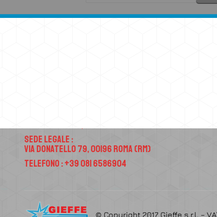
Contatti
Sede Operativa :
Via Atellana 65, 80022 Arzano (NA)
Sede Legale :
Via Donatello 79, 00196 Roma (RM)
Telefono : +39 081 6586904
© Copyright 2017 Gieffe s.r.l. – V