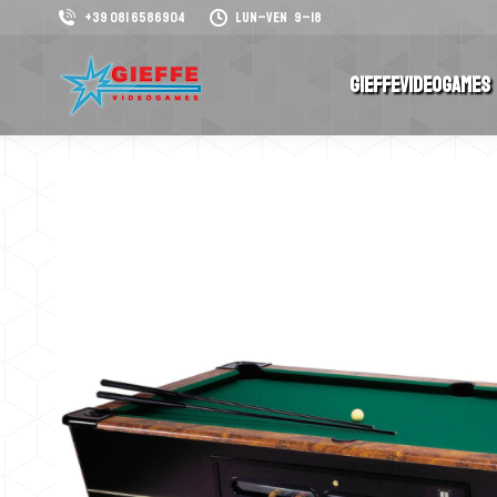
+39 081 6586904
Lun–Ven 9–18
GieffeVideogames