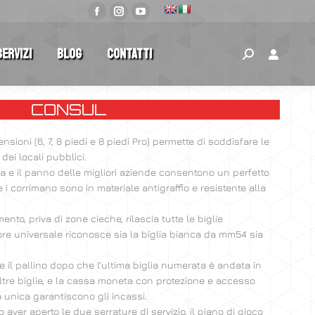
Servizi
Blog
Contatti
CONSUL
sioni (6, 7, 8 piedi e 8 piedi Pro) permette di soddisfare le
dei locali pubblici.
esia e il panno delle migliori aziende consentono un perfetto
 i corrimano sono in materiale antigraffio e resistente alla
nto, priva di zone cieche, rilascia tutte le biglie
re universale riconosce sia la biglia bianca da mm54 sia
ne il pallino dopo che l’ultima biglia numerata è andata in
tre biglie, e la cassa moneta con protezione e accesso
 unica garantiscono gli incassi.
 aver aperto le due serrature di servizio, il piano di gioco