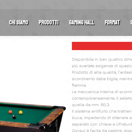
Chi Siamo
Prodotti
Gaming Hall
Format
Disponibile in ben quattro dimen
più svariate esigenze di spazio 
Prodotto di alta qualità, l’ard
scorrimento delle biglie, mentre
fiamma.
La meccanica interna di scorrime
contemporaneamente. Il seletto
quella da mm. 60,3.
Il sistema antifurto che trattie
buca, impedendo di ottenere al
separato con chiave a cifratura
Consul è facile da gestire: dopo