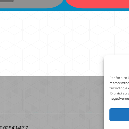
Accedi
Per fornire 
memorizzare
tecnologie 
ID unici su 
negativamen
AT 02841141217