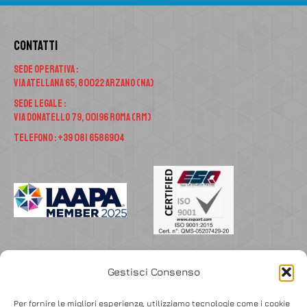
Contatti
Sede Operativa :
Via Atellana 65, 80022 Arzano (NA)
Sede Legale :
Via Donatello 79, 00196 Roma (RM)
Telefono : +39 081 6586904
Accedi
Gestisci Consenso
Per fornire le migliori esperienze, utilizziamo tecnologie come i cookie