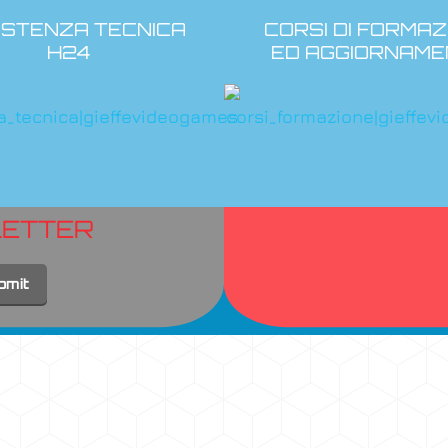
ISTENZA TECNICA
CORSI DI FORMAZ
H24
ED AGGIORNAME
LETTER