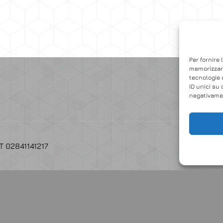
Accedi
Per fornire 
memorizzare
tecnologie 
ID unici su 
negativamen
AT 02841141217