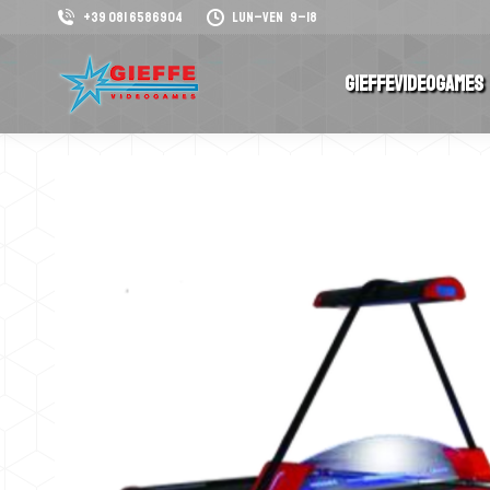
+39 081 6586904
Lun–Ven 9–18
GieffeVideogames