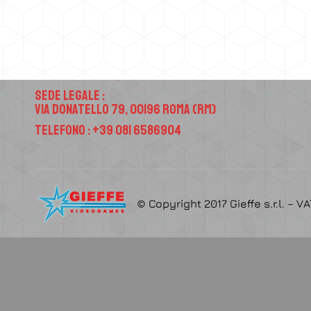
Contatti
Sede Operativa :
Via Atellana 65, 80022 Arzano (NA)
Sede Legale :
Via Donatello 79, 00196 Roma (RM)
Telefono : +39 081 6586904
© Copyright 2017 Gieffe s.r.l. – V