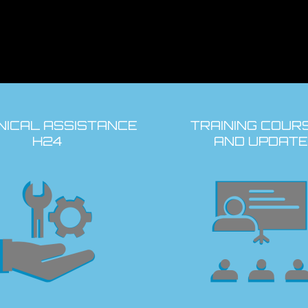
NICAL ASSISTANCE
TRAINING COUR
H24
AND UPDATE