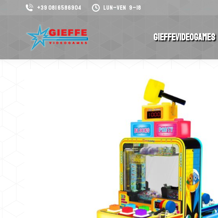
+39 081 6586904
Lun–Ven 9–18
GieffeVideogames