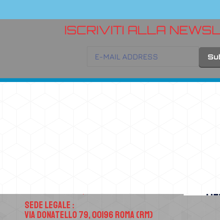
ISCRIVITI ALLA NEWS
Contatti
Sede Operativa :
Via Atellana 65, 80022 Arzano (NA)
Sede Legale :
Via Donatello 79, 00196 Roma (RM)