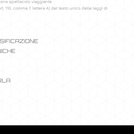
zione spettacolo viaggiante
rt. 110, comma 7, lettera A) del testo unico delle leggi di
SIFICAZIONE
NICHE
RLA